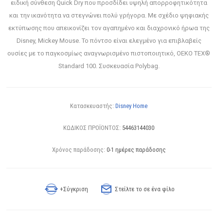
ειδική σύνθεση Quick Dry που προσδίδει υψηλή απορροφητικότητα
και την ικανότητα να στεγνώνει πολύ γρήγορα. Με σχέδιο ψηφιακής
εκτύπωσης που απεικονίζει τον αγαπημένο και διαχρονικό ήρωα της
Disney, Mickey Mouse. Το πόντσο είναι ελεγμένο για επιβλαβείς
ουσίες με το παγκοσμίως αναγνωρισμένο πιστοποιητικό, OEKO TEX®
Standard 100. Συσκευασία Polybag.
Κατασκευαστής:
Disney Home
ΚΩΔΙΚΟΣ ΠΡΟΪΟΝΤΟΣ:
54463144030
Χρόνος παράδοσης:
0-1 ημέρες παράδοσης
+Σύγκριση
Στείλτε το σε ένα φίλο