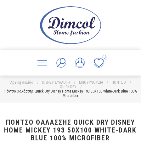
(0)
Αρχική σελίδα
/
DISNEY ΣΥΛΛΟΓΗ
/
ΜΠΟΥΡΝΟΥΖΙΑ
/
ΠΟΝΤΣΟ
/
QUICK DRY
/
Πόντσο Θαλάσσης Quick Dry Disney Home Mickey 193 50X100 White-Dark Blue 100%
Microfiber
ΠΌΝΤΣΟ ΘΑΛΆΣΣΗΣ QUICK DRY DISNEY
HOME MICKEY 193 50X100 WHITE-DARK
BLUE 100% MICROFIBER