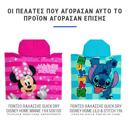
ΟΙ ΠΕΛΆΤΕΣ ΠΟΥ ΑΓΌΡΑΣΑΝ ΑΥΤΌ ΤΟ
ΠΡΟΪΌΝ ΑΓΌΡΑΣΑΝ ΕΠΊΣΗΣ
ΠΌΝΤΣΟ ΘΑΛΆΣΣΗΣ QUICK DRY
ΠΌΝΤΣΟ ΘΑΛΆΣΣΗΣ QUICK DRY
DISNEY HOME MINNIE 194 50X100
DISNEY HOME LILO & STITCH 196
FUCHSIA-PINK 100% MICROFIBER
50X100 AQUA-SKY BLUE 100%
MICROFIBER