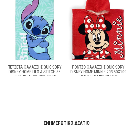
ΠΕΤΣΈΤΑ ΘΑΛΆΣΣΗΣ QUICK DRY
ΠΌΝΤΣΟ ΘΑΛΆΣΣΗΣ QUICK DRY
DISNEY HOME LILO & STITCH 85
DISNEY HOME MINNIE 203 50X100
70X140 TURQUOISE 100%
RED 100% MICROFIBER
MICROFIBER
ΕΝΗΜΕΡΩΤΙΚΌ ΔΕΛΤΊΟ