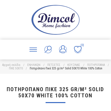
(0)
Αρχική σελίδα
/
ΕΝΗΛΙΚΩΝ
/
ΠΕΤΣΕΤΕΣ
/
ΚΟΥΖΙΝΑΣ
/
ΠΟΤΗΡΟΠΑΝΑ
/
ΠΙΚΕ 50X70
/
Ποτηρόπανο Πικέ 325 gr/m² Solid 50X70 White 100% Cotton
ΠΟΤΗΡΌΠΑΝΟ ΠΙΚΈ 325 GR/M² SOLID
50X70 WHITE 100% COTTON