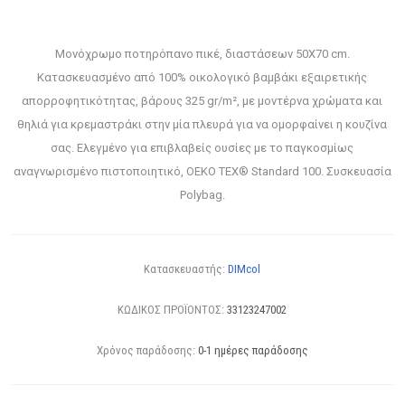
Μονόχρωμο ποτηρόπανo πικέ, διαστάσεων 50Χ70 cm.
Κατασκευασμένο από 100% οικολογικό βαμβάκι εξαιρετικής
απορροφητικότητας, βάρους 325 gr/m², με μοντέρνα χρώματα και
θηλιά για κρεμαστράκι στην μία πλευρά για να ομορφαίνει η κουζίνα
σας. Ελεγμένο για επιβλαβείς ουσίες με το παγκοσμίως
αναγνωρισμένο πιστοποιητικό, OEKO TEX® Standard 100. Συσκευασία
Polybag.
Κατασκευαστής:
DIMcol
ΚΩΔΙΚΟΣ ΠΡΟΪΟΝΤΟΣ:
33123247002
Χρόνος παράδοσης:
0-1 ημέρες παράδοσης