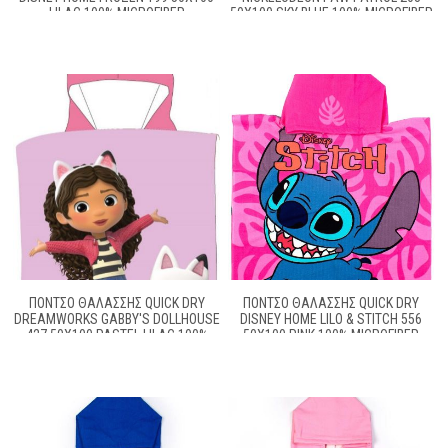
LILAC 100% MICROFIBER
50X100 SKY BLUE 100% MICROFIBER
ΠΌΝΤΣΟ ΘΑΛΆΣΣΗΣ QUICK DRY
ΠΌΝΤΣΟ ΘΑΛΆΣΣΗΣ QUICK DRY
DREAMWORKS GABBY'S DOLLHOUSE
DISNEY HOME LILO & STITCH 556
427 50X100 PASTEL LILAC 100%
50X100 PINK 100% MICROFIBER
MICROFIBER