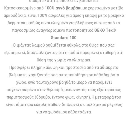
διακριτικότητα, όπου κι αν βρίσκεται.
Κατασκευασμένο από
100% αγνό βαμβάκι
με χαριτωμένο μοτίβο
αρκουδάκια, είναι 100% ασφαλές για άμεση επαφή με το βρεφικό
δερματάκι καθώς είναι ελεγμένο για βλαβερές ουσίες από το
παγκοσμίως αναγνωρισμένο πιστοποιητικό
OEKO Tex®
Standard 100
.
Ο ιμάντας λαιμού ρυθμίζεται εύκολα στο ύψος που σας
εξυπηρετεί, διασφαλίζοντας ότι η ποδιά παραμένει σταθερή στη
θέση της χωρίς να γλιστράει.
Προσφέρει πλήρη κάλυψη και προστασία από τα αδιάκριτα
βλέμματα, χαρίζοντάς σας αυτοπεποίθηση σε κάθε δημόσιο
χώρο, ενώ ταυτόχρονα βοηθά το μωρό να παραμένει
συγκεντρωμένο στον θηλασμό, μειώνοντας τους εξωτερικούς
περισπασμούς (θόρυβο, έντονο φως, κίνηση). Η μεταφορά του
είναι ιδιαίτερα εύκολη καθώς διπλώνει σε πολύ μικρό μέγεθος
για να χωράει σε κάθε τσάντα.