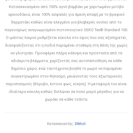
Κατασκευασμένο από 100% αγνό βαμβάκι με χαριτωμένο μοτίβο
αρκουδάκια, είναι 100% ασφαλές για άμεση επαφή με το βρεφικό
δερματάκι καθώς είναι ελεγμένο για βλαβερές ουσίες από το
παγκοσμίως αναγνωρισμένο πιστοποιητικό OEKO Tex® Standard 100.
Ο ιμάντας λαιμού ρυθμίζεται εύκολα στο ύψος που σας εξυπηρετεί,
διασφαλίζοντας ότι η ποδιά παραμένει σταθερή στη θέση της χωρίς
να γλιστράει. Προσφέρει πλήρη κάλυψη και προστασία από τα
αδιάκριτα βλέμματα, χαρίζοντάς σας αυτοπεποίθηση σε κάθε
δημόσιο χώρο, ενώ ταυτόχρονα βοηθά το μωρό να παραμένει
συγκεντρωμένο στον θηλασμό, μειώνοντας τους εξωτερικούς
περισπασμούς (θόρυβο, έντονο φως, κίνηση). Η μεταφορά του είναι
ιδιαίτερα εύκολη καθώς διπλώνει σε πολύ μικρό μέγεθος για να
χωράει σε κάθε τσάντα.
Κατασκευαστής:
DIMcol