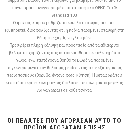
δερματάκι καθώς είναι ελεγμένο για βλαβερές ουσίες από το
παγκοσμίως αναγνωρισμένο πιστοποιητικό
OEKO Tex®
Standard 100
.
Ο ιμάντας λαιμού ρυθμίζεται εύκολα στο ύψος που σας
εξυπηρετεί, διασφαλίζοντας ότι η ποδιά παραμένει σταθερή στη
θέση της χωρίς να γλιστράει.
Προσφέρει πλήρη κάλυψη και προστασία από τα αδιάκριτα
βλέμματα, χαρίζοντάς σας αυτοπεποίθηση σε κάθε δημόσιο
χώρο, ενώ ταυτόχρονα βοηθά το μωρό να παραμένει
συγκεντρωμένο στον θηλασμό, μειώνοντας τους εξωτερικούς
περισπασμούς (θόρυβο, έντονο φως, κίνηση). Η μεταφορά του
είναι ιδιαίτερα εύκολη καθώς διπλώνει σε πολύ μικρό μέγεθος
για να χωράει σε κάθε τσάντα.
ΟΙ ΠΕΛΆΤΕΣ ΠΟΥ ΑΓΌΡΑΣΑΝ ΑΥΤΌ ΤΟ
ΠΡΟΪΌΝ ΑΓΌΡΑΣΑΝ ΕΠΊΣΗΣ