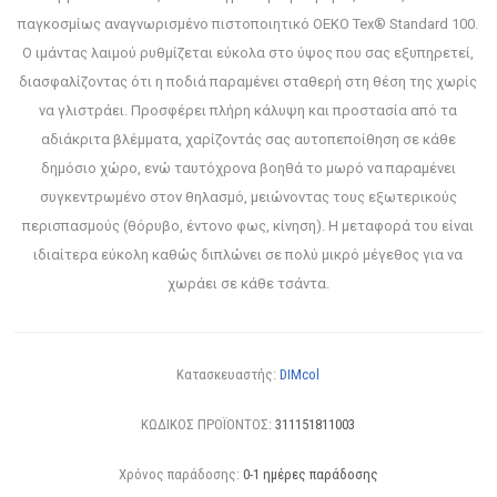
παγκοσμίως αναγνωρισμένο πιστοποιητικό OEKO Tex® Standard 100.
Ο ιμάντας λαιμού ρυθμίζεται εύκολα στο ύψος που σας εξυπηρετεί,
διασφαλίζοντας ότι η ποδιά παραμένει σταθερή στη θέση της χωρίς
να γλιστράει. Προσφέρει πλήρη κάλυψη και προστασία από τα
αδιάκριτα βλέμματα, χαρίζοντάς σας αυτοπεποίθηση σε κάθε
δημόσιο χώρο, ενώ ταυτόχρονα βοηθά το μωρό να παραμένει
συγκεντρωμένο στον θηλασμό, μειώνοντας τους εξωτερικούς
περισπασμούς (θόρυβο, έντονο φως, κίνηση). Η μεταφορά του είναι
ιδιαίτερα εύκολη καθώς διπλώνει σε πολύ μικρό μέγεθος για να
χωράει σε κάθε τσάντα.
Κατασκευαστής:
DIMcol
ΚΩΔΙΚΟΣ ΠΡΟΪΟΝΤΟΣ:
311151811003
Χρόνος παράδοσης:
0-1 ημέρες παράδοσης