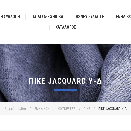
ΚΗ ΣΥΛΛΟΓΗ
ΠΑΙΔΙΚΑ-ΕΦΗΒΙΚΑ
DISNEY ΣΥΛΛΟΓΗ
ΕΝΗΛΙΚ
ΚΑΤΆΛΟΓΟΣ
ΠΙΚΕ JACQUARD Υ-Δ
Αρχική σελίδα
/
ΕΝΗΛΙΚΩΝ
/
ΚΟΥΒΕΡΤΕΣ
/
ΠΙΚΕ
/
ΠΙΚΕ JACQUARD Υ-Δ