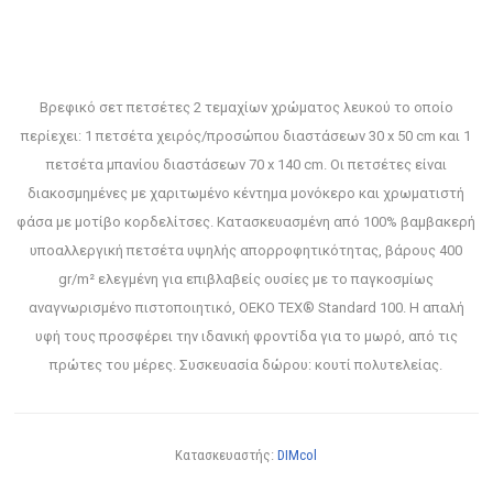
Βρεφικό σετ πετσέτες 2 τεμαχίων χρώματος λευκού το οποίο
περίεχει: 1 πετσέτα χειρός/προσώπου διαστάσεων 30 x 50 cm και 1
πετσέτα μπανίου διαστάσεων 70 x 140 cm. Οι πετσέτες είναι
διακοσμημένες με χαριτωμένο κέντημα μονόκερο και χρωματιστή
φάσα με μοτίβο κορδελίτσες. Κατασκευασμένη από 100% βαμβακερή
υποαλλεργική πετσέτα υψηλής απορροφητικότητας, βάρους 400
gr/m² ελεγμένη για επιβλαβείς ουσίες με το παγκοσμίως
αναγνωρισμένο πιστοποιητικό, OEKO TEX® Standard 100. Η απαλή
υφή τους προσφέρει την ιδανική φροντίδα για το μωρό, από τις
πρώτες του μέρες. Συσκευασία δώρου: κουτί πολυτελείας.
Κατασκευαστής:
DIMcol