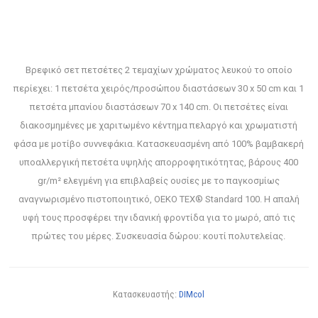
Βρεφικό σετ πετσέτες 2 τεμαχίων χρώματος λευκού το οποίο
περίεχει: 1 πετσέτα χειρός/προσώπου διαστάσεων 30 x 50 cm και 1
πετσέτα μπανίου διαστάσεων 70 x 140 cm. Οι πετσέτες είναι
διακοσμημένες με χαριτωμένο κέντημα πελαργό και χρωματιστή
φάσα με μοτίβο συννεφάκια. Κατασκευασμένη από 100% βαμβακερή
υποαλλεργική πετσέτα υψηλής απορροφητικότητας, βάρους 400
gr/m² ελεγμένη για επιβλαβείς ουσίες με το παγκοσμίως
αναγνωρισμένο πιστοποιητικό, OEKO TEX® Standard 100. Η απαλή
υφή τους προσφέρει την ιδανική φροντίδα για το μωρό, από τις
πρώτες του μέρες. Συσκευασία δώρου: κουτί πολυτελείας.
Κατασκευαστής:
DIMcol