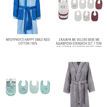
ΜΠΟΥΡΝΟΥΖΙ HAPPY SMILE KIDS
ΣΑΛΙΆΡΑ ΜΕ VELCRO BEBE ΜΕ
COTTON 100%
ΑΔΙΆΒΡΟΧΗ ΕΠΈΝΔΥΣΗ ΣΕΤ 7 ΤΕΜ.
BALLERINA 07 30X20 WHITE-PINK
60/40 COTT/POL