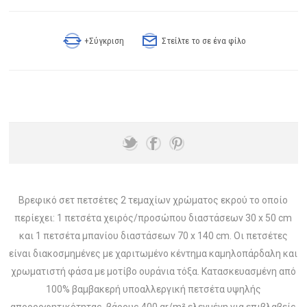
+Σύγκριση
Στείλτε το σε ένα φίλο
Βρεφικό σετ πετσέτες 2 τεμαχίων χρώματος εκρού το οποίο
περίεχει: 1 πετσέτα χειρός/προσώπου διαστάσεων 30 x 50 cm
και 1 πετσέτα μπανίου διαστάσεων 70 x 140 cm. Οι πετσέτες
είναι διακοσμημένες με χαριτωμένο κέντημα καμηλοπάρδαλη και
χρωματιστή φάσα με μοτίβο ουράνια τόξα. Κατασκευασμένη από
100% βαμβακερή υποαλλεργική πετσέτα υψηλής
απορροφητικότητας, βάρους 400 gr/m² ελεγμένη για επιβλαβείς