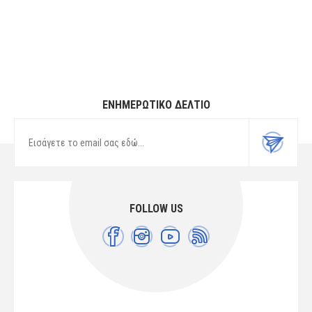
60/40 COTT/POL
COTT/POL
ΕΝΗΜΕΡΩΤΙΚΌ ΔΕΛΤΊΟ
FOLLOW US