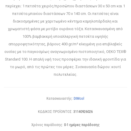
περίεχει: 1 πετσέτα χειρός/προσώπου διαστάσεων 30 x 50 cm και 1
πετσέτα μπανίου διαστάσεων 70 x 140 cm. Οι πετσέτες είναι
διακοσμημένες με χαριτωμένο κέντημα καμηλοπάρδαλη και
χρωματιστή φάσα με μοτίβο ουράνια τόξα. Κατασκευασμένη από
100% βαμβακερή υποαλλεργική πετσέτα υψηλής
απορροφητικότητας, βάρους 400 gr/m² ελεγμένη για επιβλαβείς
ουσίες με το παγκοσμίως αναγνωρισμένο πιστοποιητικό, OEKO TEX®
Standard 100. Η απαλή υφή τους προσφέρει την ιδανική φροντίδα για
το μωρό, από τις πρώτες του μέρες. Συσκευασία δώρου: κουτί
πολυτελείας.
Κατασκευαστής:
DIMcol
ΚΩΔΙΚΟΣ ΠΡΟΪΟΝΤΟΣ:
31140926026
Χρόνος παράδοσης:
0-1 ημέρες παράδοσης