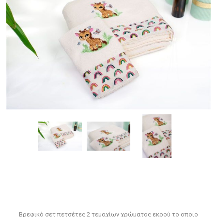
Βρεφικό σετ πετσέτες 2 τεμαχίων χρώματος εκρού το οποίο