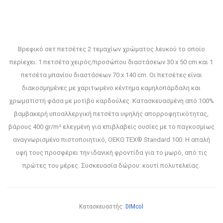
Βρεφικό σετ πετσέτες 2 τεμαχίων χρώματος λευκού το οποίο
περίεχει: 1 πετσέτα χειρός/προσώπου διαστάσεων 30 x 50 cm και 1
πετσέτα μπανίου διαστάσεων 70 x 140 cm. Οι πετσέτες είναι
διακοσμημένες με χαριτωμένο κέντημα καμηλοπάρδαλη και
χρωματιστή φάσα με μοτίβο καρδούλες. Κατασκευασμένη από 100%
βαμβακερή υποαλλεργική πετσέτα υψηλής απορροφητικότητας,
βάρους 400 gr/m² ελεγμένη για επιβλαβείς ουσίες με το παγκοσμίως
αναγνωρισμένο πιστοποιητικό, OEKO TEX® Standard 100. Η απαλή
υφή τους προσφέρει την ιδανική φροντίδα για το μωρό, από τις
πρώτες του μέρες. Συσκευασία δώρου: κουτί πολυτελείας.
Κατασκευαστής:
DIMcol