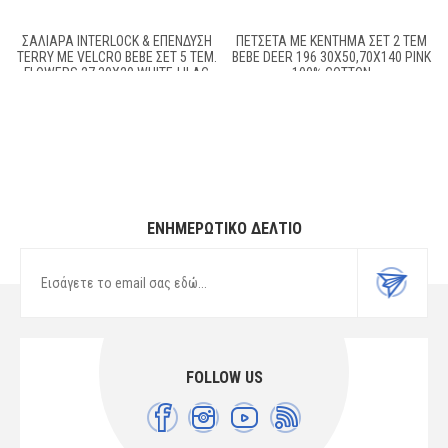
ΣΑΛΙΆΡΑ INTERLOCK & ΕΠΈΝΔΥΣΗ
ΠΕΤΣΈΤΑ ΜΕ ΚΈΝΤΗΜΑ ΣΕΤ 2 ΤΕΜ
TERRY ΜΕ VELCRO BEBE ΣΕΤ 5 ΤΕΜ.
BEBE DEER 196 30X50,70X140 PINK
FLOWERS 27 30X20 WHITE-LILAC
100% COTTON
60/40 COTT/POL
ΕΝΗΜΕΡΩΤΙΚΌ ΔΕΛΤΊΟ
FOLLOW US