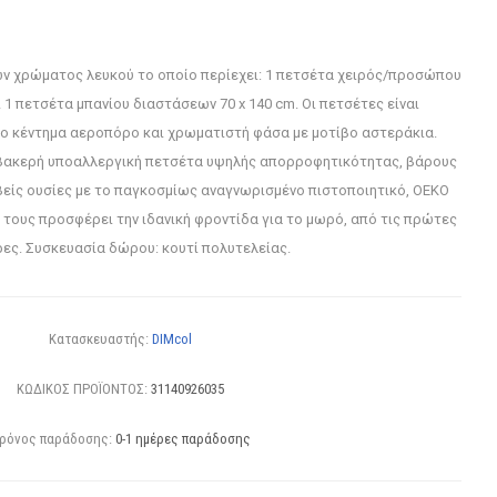
ων χρώματος λευκού το οποίο περίεχει: 1 πετσέτα χειρός/προσώπου
 1 πετσέτα μπανίου διαστάσεων 70 x 140 cm. Οι πετσέτες είναι
ο κέντημα αεροπόρο και χρωματιστή φάσα με μοτίβο αστεράκια.
βακερή υποαλλεργική πετσέτα υψηλής απορροφητικότητας, βάρους
αβείς ουσίες με το παγκοσμίως αναγνωρισμένο πιστοποιητικό, OEKO
 τους προσφέρει την ιδανική φροντίδα για το μωρό, από τις πρώτες
ρες. Συσκευασία δώρου: κουτί πολυτελείας.
Κατασκευαστής:
DIMcol
ΚΩΔΙΚΟΣ ΠΡΟΪΟΝΤΟΣ:
31140926035
ρόνος παράδοσης:
0-1 ημέρες παράδοσης