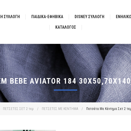
ΚΗ ΣΥΛΛΟΓΗ
ΠΑΙΔΙΚΑ-ΕΦΗΒΙΚΑ
DISNEY ΣΥΛΛΟΓΗ
ΕΝΗΛΙΚ
ΚΑΤΆΛΟΓΟΣ
Μ BEBE AVIATOR 184 30X50,70X14
ΠΕΤΣΕΤΕΣ ΣΕΤ 2 τεμ
/
ΠΕΤΣΕΤΕΣ ΜΕ ΚΕΝΤΗΜΑ
/
Πετσέτα Με Κέντημα Σετ 2 τεμ