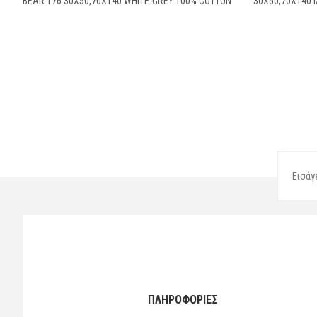
BEAR 176 30X50,70X140 WHITE-GREY 100% COTTON
30X50,70X140 
ΠΛΗΡΟΦΟΡΙΕΣ