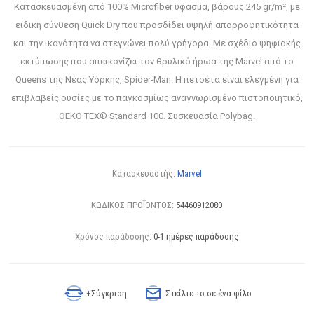
Κατασκευασμένη από 100% Microfiber ύφασμα, βάρους 245 gr/m², με
ειδική σύνθεση Quick Dry που προσδίδει υψηλή απορροφητικότητα
και την ικανότητα να στεγνώνει πολύ γρήγορα. Με σχέδιο ψηφιακής
εκτύπωσης που απεικονίζει τον θρυλικό ήρωα της Marvel από το
Queens της Νέας Υόρκης, Spider-Man. Η πετσέτα είναι ελεγμένη για
επιβλαβείς ουσίες με το παγκοσμίως αναγνωρισμένο πιστοποιητικό,
OEKO TEX® Standard 100. Συσκευασία Polybag.
Κατασκευαστής:
Marvel
ΚΩΔΙΚΟΣ ΠΡΟΪΟΝΤΟΣ:
54460912080
Χρόνος παράδοσης:
0-1 ημέρες παράδοσης
+Σύγκριση
Στείλτε το σε ένα φίλο