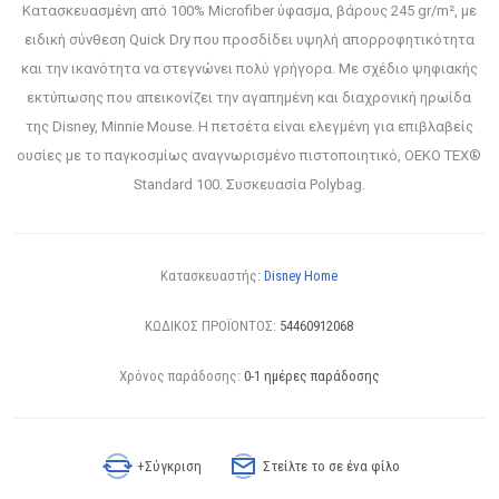
Κατασκευασμένη από 100% Microfiber ύφασμα, βάρους 245 gr/m², με
ειδική σύνθεση Quick Dry που προσδίδει υψηλή απορροφητικότητα
και την ικανότητα να στεγνώνει πολύ γρήγορα. Με σχέδιο ψηφιακής
εκτύπωσης που απεικονίζει την αγαπημένη και διαχρονική ηρωίδα
της Disney, Minnie Mouse. Η πετσέτα είναι ελεγμένη για επιβλαβείς
ουσίες με το παγκοσμίως αναγνωρισμένο πιστοποιητικό, OEKO TEX®
Standard 100. Συσκευασία Polybag.
Κατασκευαστής:
Disney Home
ΚΩΔΙΚΟΣ ΠΡΟΪΟΝΤΟΣ:
54460912068
Χρόνος παράδοσης:
0-1 ημέρες παράδοσης
+Σύγκριση
Στείλτε το σε ένα φίλο