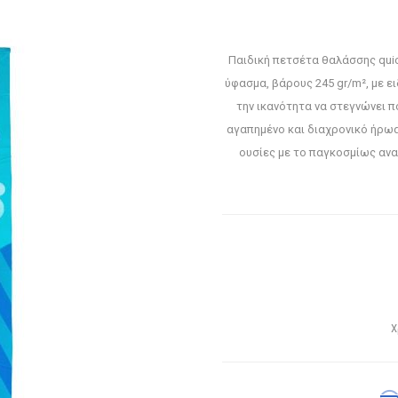
Παιδική πετσέτα θαλάσσης quic
ύφασμα, βάρους 245 gr/m², με ε
την ικανότητα να στεγνώνει 
αγαπημένο και διαχρονικό ήρωα 
ουσίες με το παγκοσμίως ανα
Χ