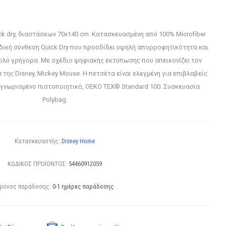
k dry, διαστάσεων 70x140 cm. Κατασκευασμένη από 100% Microfiber
ιδική σύνθεση Quick Dry που προσδίδει υψηλή απορροφητικότητα και
πολύ γρήγορα. Με σχέδιο ψηφιακής εκτύπωσης που απεικονίζει τον
της Disney, Mickey Mouse. Η πετσέτα είναι ελεγμένη για επιβλαβείς
γνωρισμένο πιστοποιητικό, OEKO TEX® Standard 100. Συσκευασία
Polybag.
Κατασκευαστής:
Disney Home
ΚΩΔΙΚΟΣ ΠΡΟΪΟΝΤΟΣ:
54460912059
ρόνος παράδοσης:
0-1 ημέρες παράδοσης