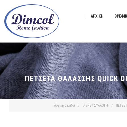
ΑΡΧΙΚΉ
ΒΡΕΦΙ
ΠΕΤΣΈΤΑ ΘΑΛΆΣΣΗΣ QUICK DR
Αρχική σελίδα
/
DISNEY ΣΥΛΛΟΓΗ
/
ΠΕΤΣΕ