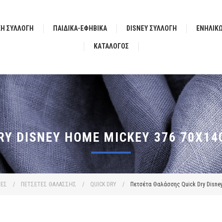
ΚΗ ΣΥΛΛΟΓΗ
ΠΑΙΔΙΚΑ-ΕΦΗΒΙΚΑ
DISNEY ΣΥΛΛΟΓΗ
ΕΝΗΛΙΚ
ΚΑΤΆΛΟΓΟΣ
Y DISNEY HOME MICKEY 376 70X14
ΤΕΣ
/
ΠΕΤΣΕΤΕΣ ΘΑΛΑΣΣΗΣ
/
QUICK DRY
/
Πετσέτα Θαλάσσης Quick Dry Disney