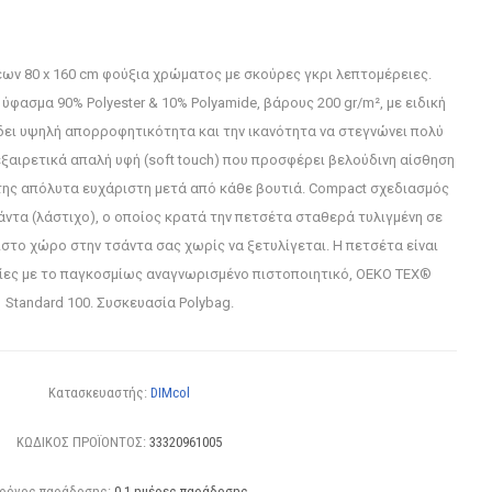
ν 80 x 160 cm φούξια χρώματος με σκούρες γκρι λεπτομέρειες.
φασμα 90% Polyester & 10% Polyamide, βάρους 200 gr/m², με ειδική
δει υψηλή απορροφητικότητα και την ικανότητα να στεγνώνει πολύ
ξαιρετικά απαλή υφή (soft touch) που προσφέρει βελούδινη αίσθηση
της απόλυτα ευχάριστη μετά από κάθε βουτιά. Compact σχεδιασμός
ντα (λάστιχο), ο οποίος κρατά την πετσέτα σταθερά τυλιγμένη σε
στο χώρο στην τσάντα σας χωρίς να ξετυλίγεται. Η πετσέτα είναι
σίες με το παγκοσμίως αναγνωρισμένο πιστοποιητικό, OEKO TEX®
Standard 100. Συσκευασία Polybag.
Κατασκευαστής:
DIMcol
ΚΩΔΙΚΟΣ ΠΡΟΪΟΝΤΟΣ:
33320961005
ρόνος παράδοσης:
0-1 ημέρες παράδοσης