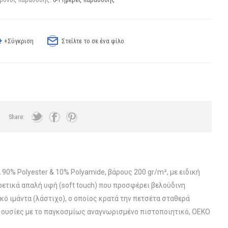
+Σύγκριση
Στείλτε το σε ένα φίλο
Share:
% Polyester & 10% Polyamide, βάρους 200 gr/m², με ειδική
ρετικά απαλή υφή (soft touch) που προσφέρει βελούδινη
ό ιμάντα (λάστιχο), ο οποίος κρατά την πετσέτα σταθερά
ίς ουσίες με το παγκοσμίως αναγνωρισμένο πιστοποιητικό, OEKO