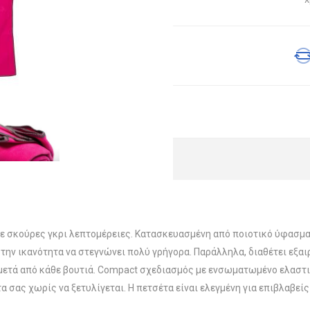
σκούρες γκρι λεπτομέρειες. Κατασκευασμένη από ποιοτικό ύφασμα 90
την ικανότητα να στεγνώνει πολύ γρήγορα. Παράλληλα, διαθέτει εξαι
μετά από κάθε βουτιά. Compact σχεδιασμός με ενσωματωμένο ελαστικ
α σας χωρίς να ξετυλίγεται. Η πετσέτα είναι ελεγμένη για επιβλαβε