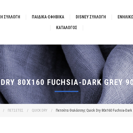
ΚΗ ΣΥΛΛΟΓΗ
ΠΑΙΔΙΚΑ-ΕΦΗΒΙΚΑ
DISNEY ΣΥΛΛΟΓΗ
ΕΝΗΛΙΚ
ΚΑΤΆΛΟΓΟΣ
DRY 80X160 FUCHSIA-DARK GREY 9
/
ΠΕΤΣΕΤΕΣ
/
QUICK DRY
/
Πετσέτα Θαλάσσης Quick Dry 80x160 Fuchsia-Dark G