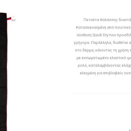
Πετσέτα θαλάσσης διαστά
Κατασκευασμένη από ποιοτικό ύ
σύνθεση Quick Dry που προσδί
γρήγορα. Παράλληλα, διαθέτει ε
στο δέρμα, κάνοντας τη χρήση 
με ενσωματωμένο ελαστικό ιμά
ρολό, καταλαμβάνοντας ελάχι
ελεγμένη για επιβλαβείς ου
Χ