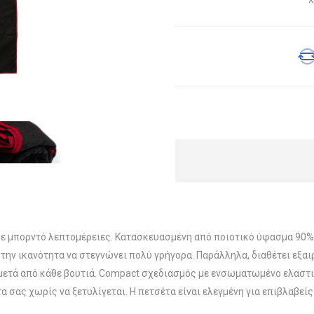
μπορντό λεπτομέρειες. Κατασκευασμένη από ποιοτικό ύφασμα 90% Po
την ικανότητα να στεγνώνει πολύ γρήγορα. Παράλληλα, διαθέτει εξαι
μετά από κάθε βουτιά. Compact σχεδιασμός με ενσωματωμένο ελαστικ
α σας χωρίς να ξετυλίγεται. Η πετσέτα είναι ελεγμένη για επιβλαβε