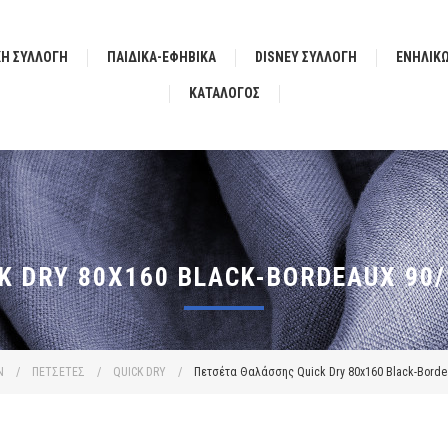
ΚΗ ΣΥΛΛΟΓΗ
ΠΑΙΔΙΚΑ-ΕΦΗΒΙΚΑ
DISNEY ΣΥΛΛΟΓΗ
ΕΝΗΛΙΚ
ΚΑΤΆΛΟΓΟΣ
K DRY 80X160 BLACK-BORDEAUX 90/
Ν
/
ΠΕΤΣΕΤΕΣ
/
QUICK DRY
/
Πετσέτα Θαλάσσης Quick Dry 80x160 Black-Bordea