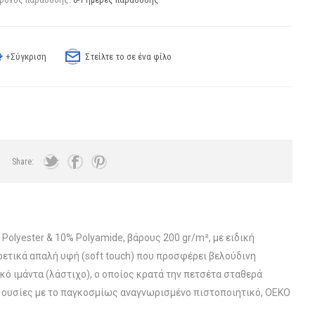
+Σύγκριση
Στείλτε το σε ένα φίλο
Share:
lyester & 10% Polyamide, βάρους 200 gr/m², με ειδική
ρετικά απαλή υφή (soft touch) που προσφέρει βελούδινη
ό ιμάντα (λάστιχο), ο οποίος κρατά την πετσέτα σταθερά
ίς ουσίες με το παγκοσμίως αναγνωρισμένο πιστοποιητικό, OEKO