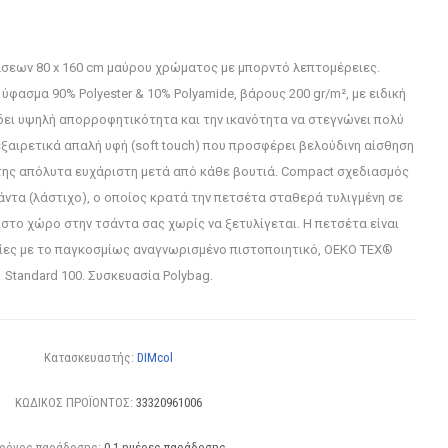
σεων 80 x 160 cm μαύρου χρώματος με μπορντό λεπτομέρειες.
φασμα 90% Polyester & 10% Polyamide, βάρους 200 gr/m², με ειδική
δει υψηλή απορροφητικότητα και την ικανότητα να στεγνώνει πολύ
ξαιρετικά απαλή υφή (soft touch) που προσφέρει βελούδινη αίσθηση
της απόλυτα ευχάριστη μετά από κάθε βουτιά. Compact σχεδιασμός
ντα (λάστιχο), ο οποίος κρατά την πετσέτα σταθερά τυλιγμένη σε
στο χώρο στην τσάντα σας χωρίς να ξετυλίγεται. Η πετσέτα είναι
σίες με το παγκοσμίως αναγνωρισμένο πιστοποιητικό, OEKO TEX®
Standard 100. Συσκευασία Polybag.
Κατασκευαστής:
DIMcol
ΚΩΔΙΚΟΣ ΠΡΟΪΟΝΤΟΣ:
33320961006
ρόνος παράδοσης:
0-1 ημέρες παράδοσης