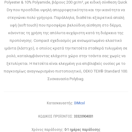
Polyester & 10% Polyamide, βάρους 200 gr/m², με ειδική σύνθεση Quick
Dry που προσδίδει υψηλή απορροφητικότητα και την ικανότητα να
στεγνώνει πολύ γρήγορα. Παράλληλα, διαθέτει εξαιρετικά απαλή
υφή (soft touch) που προσφέρει βελούδινη αίσθηση στο δέρμα,
κάνοντας τη χρήση της απόλυτα ευχάριστη κατά τη διάρκεια της
προπόνησης. Compact σχεδιασμός με ενσωματωμένο ελαστικό
ιμάντα (λάστιχο), ο οποίος κρατά την πετσέτα σταθερά τυλιγμένη σε
ρολό, καταλαμβάνοντας ελάχιστο χώρο στην τσάντα σας χωρίς να
ξετυλίγεται. Η πετσέτα είναι ελεγμένη για επιβλαβείς ουσίες με το
παγκοσμίως αναγνωρισμένο πιστοποιητικό, OEKO TEX® Standard 100.
Συσκευασία Polybag.
Κατασκευαστής:
DIMcol
ΚΩΔΙΚΟΣ ΠΡΟΪΟΝΤΟΣ:
33320904001
Χρόνος παράδοσης:
0-1 ημέρες παράδοσης