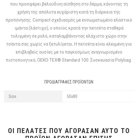
που προσφέρει βελούδινη αίσθηση στο δέρμα, κάνοντας τη
χρήση της απόλυτα ευχάριστη κατά τη διάρκεια της
προπόνησης. Compact σχεδιασμός με ενσωματωμένο ελαστικό
ιμάντα (λάστιχο), ο οποίος κρατά την πετσέτα σταθερά
τυλιγμένη σε ρολό, καταλαμβάνοντας ελάχιστο χώρο στην
τσάντα σας χωρίς να ξετυλίγεται. Η πετσέτα είναι ελεγμένη για
επιβλαβείς ουσίες με το παγκοσμίως αναγνωρισμένο
πιστοποιητικό, OEKO TEX® Standard 100. Συσκευασία Polybag.
ΠΡΟΔΙΑΓΡΑΦΈΣ ΠΡΟΪΌΝΤΩΝ
Size
50x80
ΟΙ ΠΕΛΆΤΕΣ ΠΟΥ ΑΓΌΡΑΣΑΝ ΑΥΤΌ ΤΟ