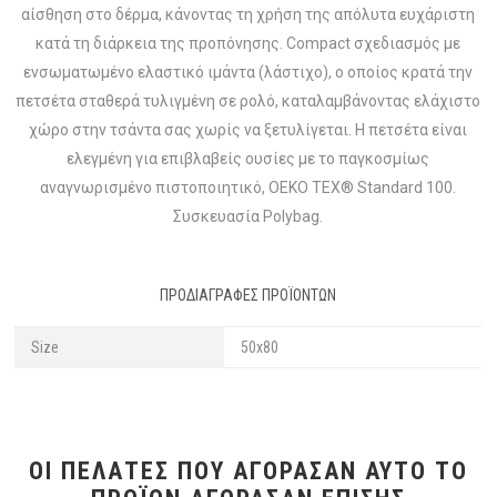
αίσθηση στο δέρμα, κάνοντας τη χρήση της απόλυτα ευχάριστη
κατά τη διάρκεια της προπόνησης. Compact σχεδιασμός με
ενσωματωμένο ελαστικό ιμάντα (λάστιχο), ο οποίος κρατά την
πετσέτα σταθερά τυλιγμένη σε ρολό, καταλαμβάνοντας ελάχιστο
χώρο στην τσάντα σας χωρίς να ξετυλίγεται. Η πετσέτα είναι
ελεγμένη για επιβλαβείς ουσίες με το παγκοσμίως
αναγνωρισμένο πιστοποιητικό, OEKO TEX® Standard 100.
Συσκευασία Polybag.
ΠΡΟΔΙΑΓΡΑΦΈΣ ΠΡΟΪΌΝΤΩΝ
Size
50x80
ΟΙ ΠΕΛΆΤΕΣ ΠΟΥ ΑΓΌΡΑΣΑΝ ΑΥΤΌ ΤΟ