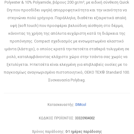
Polyester & 10% Polyamide, βάρους 200 gr/m², με ειδική σύνθεση Quick
Dry που προσδίδει υψηλή απορροφητικότητα και την ικανότητα να
στεγνώνει πολύ γρήγορα. Παράλληλα, διαθέτει εξαιρετικά απαλή
υφή (soft touch) που προσφέρει βελούδινη αίσθηση στο δέρμα,
κάνοντας τη χρήση της απόλυτα ευχάριστη κατά τη διάρκεια της
προπόνησης. Compact σχεδιασμός με ενσωματωμένο ελαστικό
ιμάντα (λάστιχο), ο οποίος κρατά την πετσέτα σταθερά τυλιγμένη σε
ρολό, καταλαμβάνοντας ελάχιστο χώρο στην τσάντα σας χωρίς να
ξετυλίγεται. Η πετσέτα είναι ελεγμένη για επιβλαβείς ουσίες με το
παγκοσμίως αναγνωρισμένο πιστοποιητικό, OEKO TEX® Standard 100.
Συσκευασία Polybag.
Κατασκευαστής:
DIMcol
ΚΩΔΙΚΟΣ ΠΡΟΪΟΝΤΟΣ:
33320904002
Χρόνος παράδοσης:
0-1 ημέρες παράδοσης