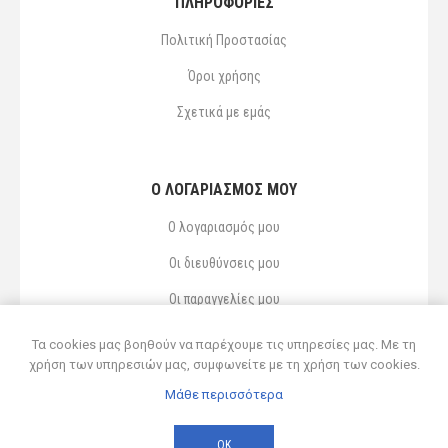
ΠΛΗΡΟΦΟΡΙΕΣ
Πολιτική Προστασίας
Όροι χρήσης
Σχετικά με εμάς
Ο ΛΟΓΑΡΙΑΣΜΌΣ ΜΟΥ
Ο λογαριασμός μου
Οι διευθύνσεις μου
Οι παραγγελίες μου
Αγαπημένα
Τα cookies μας βοηθούν να παρέχουμε τις υπηρεσίες μας. Με τη
χρήση των υπηρεσιών μας, συμφωνείτε με τη χρήση των cookies.
Μάθε περισσότερα
Powered by
nopCommerce
© 2026 Δ ΚΥΡΣΑΝΙΔΗΣ ΚΑΙ ΥΙΟΣ ΟΕ
ΟΚ