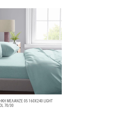
Η ΜΕΛΑΝΖΈ 05 160Χ240 LIGHT
OL 70/30