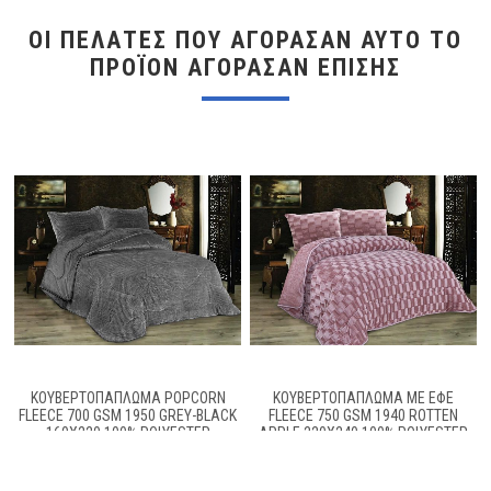
ΟΙ ΠΕΛΆΤΕΣ ΠΟΥ ΑΓΌΡΑΣΑΝ ΑΥΤΌ ΤΟ
ΠΡΟΪΌΝ ΑΓΌΡΑΣΑΝ ΕΠΊΣΗΣ
ΚΟΥΒΕΡΤΟΠΆΠΛΩΜΑ POPCORN
ΚΟΥΒΕΡΤΟΠΆΠΛΩΜΑ ΜΕ ΕΦΈ
FLEECE 700 GSM 1950 GREY-BLACK
FLEECE 750 GSM 1940 ROTTEN
160X220 100% POLYESTER
APPLE 220Χ240 100% POLYESTER