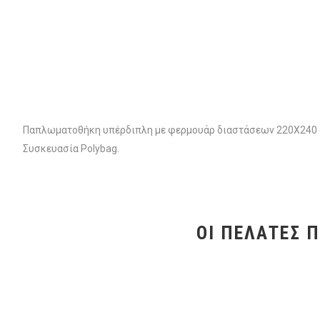
Παπλωματοθήκη υπέρδιπλη με φερμουάρ διαστάσεων 220Χ240 cm
Συσκευασία Polybag.
ΟΙ ΠΕΛΆΤΕΣ 