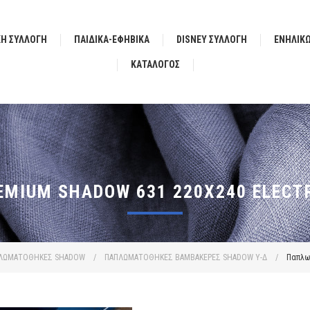
ΚΗ ΣΥΛΛΟΓΗ
ΠΑΙΔΙΚΑ-ΕΦΗΒΙΚΑ
DISNEY ΣΥΛΛΟΓΗ
ΕΝΗΛΙΚ
ΚΑΤΆΛΟΓΟΣ
IUM SHADOW 631 220X240 ELECTR
ΛΩΜΑΤΟΘΗΚΕΣ SHADOW
/
ΠΑΠΛΩΜΑΤΟΘΗΚΕΣ ΒΑΜΒΑΚΕΡΕΣ SHADOW Υ-Δ
/
Παπλωμ