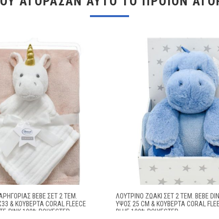
ΠΟΥ ΑΓΌΡΑΣΑΝ ΑΥΤΌ ΤΟ ΠΡΟΪΌΝ ΑΓΌ
ΑΡΗΓΟΡΙΆΣ BEBE ΣΕΤ 2 ΤΕΜ.
ΛΟΎΤΡΙΝΟ ΖΩΆΚΙ ΣΕΤ 2 ΤΕΜ. BEBE D
X33 & ΚΟΥΒΈΡΤΑ CORAL FLEECE
ΎΨΟΣ 25 CM & ΚΟΥΒΈΡΤΑ CORAL FLE
TE-PINK 100% POLYESTER
BLUE 100% POLYESTER