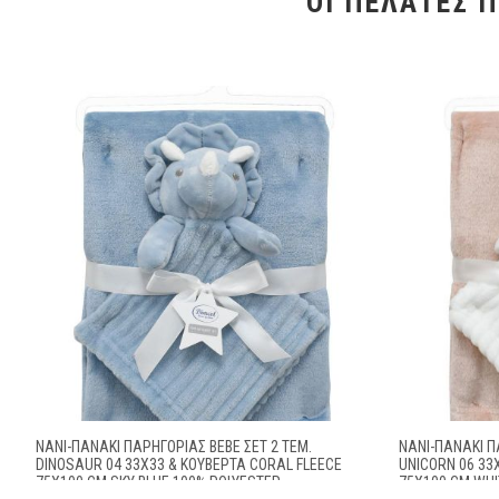
ΟΙ ΠΕΛΆΤΕΣ 
ΝΆΝΙ-ΠΑΝΆΚΙ ΠΑΡΗΓΟΡΙΆΣ BEBE ΣΕΤ 2 ΤΕΜ.
ΝΆΝΙ-ΠΑΝΆΚΙ Π
DINOSAUR 04 33X33 & ΚΟΥΒΈΡΤΑ CORAL FLEECE
UNICORN 06 33
75X100 CM SKY BLUE 100% POLYESTER
75X100 CM WHI