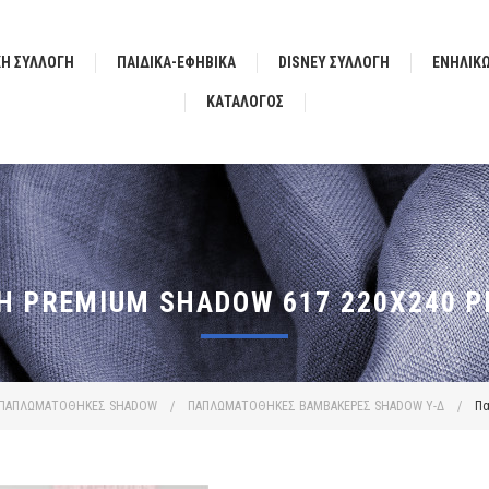
ΚΗ ΣΥΛΛΟΓΗ
ΠΑΙΔΙΚΑ-ΕΦΗΒΙΚΑ
DISNEY ΣΥΛΛΟΓΗ
ΕΝΗΛΙΚ
ΚΑΤΆΛΟΓΟΣ
 PREMIUM SHADOW 617 220X240 PI
ΠΑΠΛΩΜΑΤΟΘΗΚΕΣ SHADOW
/
ΠΑΠΛΩΜΑΤΟΘΗΚΕΣ ΒΑΜΒΑΚΕΡΕΣ SHADOW Υ-Δ
/
Πα