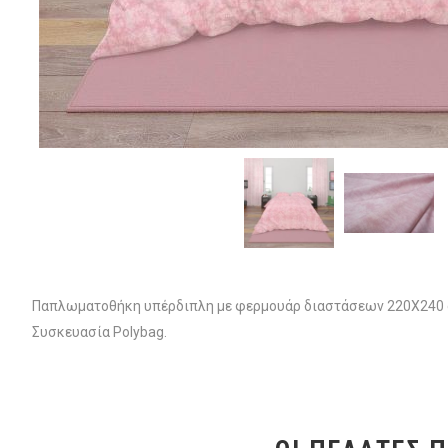
Παπλωματοθήκη υπέρδιπλη με φερμουάρ διαστάσεων 220Χ240 cm
Συσκευασία Polybag.