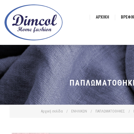
ΑΡΧΙΚΉ
ΒΡΕΦΙ
ΠΑΠΛΩΜΑΤΟΘΉΚΗ
Αρχική σελίδα
/
ΕΝΗΛΙΚΩΝ
/
ΠΑΠΛΩΜΑΤΟΘΗΚΕΣ
/