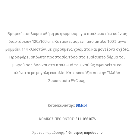
Βρεφική παπλωματοθήκη με φερμουάρ, για παπλωματάκι κούνιας
διαστάσεων 120x160 cm. Κατασκευασμένη από απαλό 100% αγνό
βαμβάκι 144 κλωστών, με χαρούμενα χρώματα και μοντέρνα σχέδια.
Προσφέρει απόλυτη προστασία τόσο στο ευαίσθητο δέρμα του
μωρού σας όσο και στο πάπλωμά του, καθώς αφαιρείται και
πλένεται με μεγάλη ευκολία. Κατασκευάζεται στην Ελλάδα.
Συσκευασία PVC bag.
Κατασκευαστής:
DIMcol
ΚΩΔΙΚΟΣ ΠΡΟΪΟΝΤΟΣ:
31110821076
Χρόνος παράδοσης:
1-5 ημέρες παράδοσης