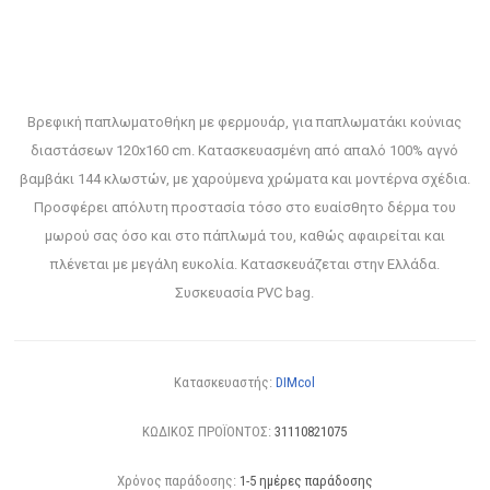
Βρεφική παπλωματοθήκη με φερμουάρ, για παπλωματάκι κούνιας
διαστάσεων 120x160 cm. Κατασκευασμένη από απαλό 100% αγνό
βαμβάκι 144 κλωστών, με χαρούμενα χρώματα και μοντέρνα σχέδια.
Προσφέρει απόλυτη προστασία τόσο στο ευαίσθητο δέρμα του
μωρού σας όσο και στο πάπλωμά του, καθώς αφαιρείται και
πλένεται με μεγάλη ευκολία. Κατασκευάζεται στην Ελλάδα.
Συσκευασία PVC bag.
Κατασκευαστής:
DIMcol
ΚΩΔΙΚΟΣ ΠΡΟΪΟΝΤΟΣ:
31110821075
Χρόνος παράδοσης:
1-5 ημέρες παράδοσης