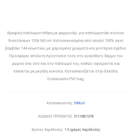
Βρεφική παπλωματοθήκη με φερμουάρ, για παπλωματάκι κούνιας
διαστάσεων 120x160 cm. Κατασκευασμένη από απαλό 100% αγνό
βαμβάκι 144 κλωστών, με χαρούμενα χρώματα και μοντέρνα σχέδια.
Προσφέρει απόλυτη προστασία τόσο στο ευαίσθητο δέρμα του
μωρού σας όσο και στο πάπλωμά του, καθώς αφαιρείται και
πλένεται με μεγάλη ευκολία. Κατασκευάζεται στην Ελλάδα.
Συσκευασία PVC bag.
Κατασκευαστής:
DIMcol
ΚΩΔΙΚΟΣ ΠΡΟΪΟΝΤΟΣ:
31110821078
Χρόνος παράδοσης:
1-5 ημέρες παράδοσης