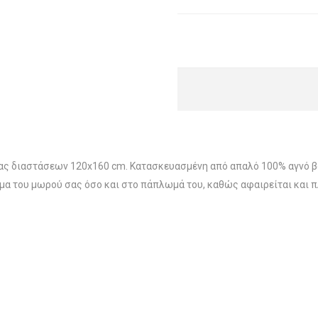
ς διαστάσεων 120x160 cm. Κατασκευασμένη από απαλό 100% αγνό β
α του μωρού σας όσο και στο πάπλωμά του, καθώς αφαιρείται και πλ