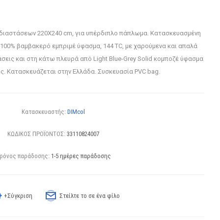
διαστάσεων 220Χ240 cm, για υπέρδιπλο πάπλωμα. Κατασκευασμένη
100% βαμβακερό εμπριμέ ύφασμα, 144 TC, με χαρούμενα και απαλά
εις και στη κάτω πλευρά από Light Blue-Grey Solid κομποζέ ύφασμα
ης. Κατασκευάζεται στην Ελλάδα. Συσκευασία PVC bag.
Κατασκευαστής:
DIMcol
ΚΩΔΙΚΟΣ ΠΡΟΪΟΝΤΟΣ:
33110824007
ρόνος παράδοσης:
1-5 ημέρες παράδοσης
+Σύγκριση
Στείλτε το σε ένα φίλο