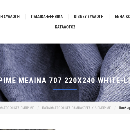
ΚΗ ΣΥΛΛΟΓΗ
ΠΑΙΔΙΚΑ-ΕΦΗΒΙΚΑ
DISNEY ΣΥΛΛΟΓΗ
ΕΝΗΛΙΚ
ΚΑΤΆΛΟΓΟΣ
ΜΈ ΜΕΛΊΝΑ 707 220X240 WHITE-LI
ΩΜΑΤΟΘΗΚΕΣ ΕΜΠΡΙΜΕ
/
ΠΑΠΛΩΜΑΤΟΘΗΚΕΣ ΒΑΜΒΑΚΕΡΕΣ Υ-Δ ΕΜΠΡΙΜΕ
/
Παπλωμ