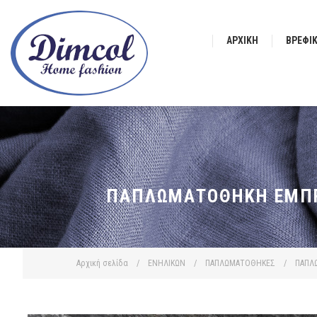
ΑΡΧΙΚΉ
ΒΡΕΦΙ
ΠΑΠΛΩΜΑΤΟΘΉΚΗ ΕΜΠΡΙ
Αρχική σελίδα
/
ΕΝΗΛΙΚΩΝ
/
ΠΑΠΛΩΜΑΤΟΘΗΚΕΣ
/
ΠΑΠΛ