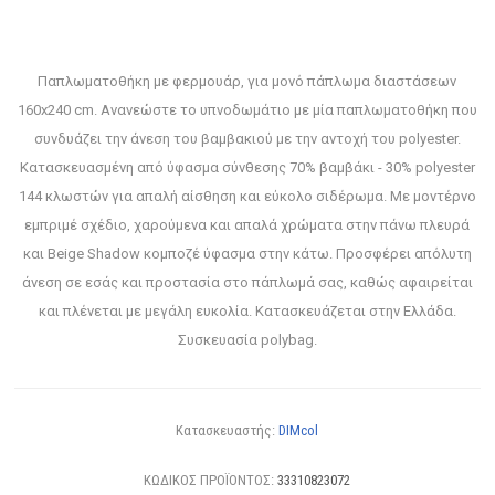
Παπλωματοθήκη με φερμουάρ, για μονό πάπλωμα διαστάσεων
160x240 cm. Ανανεώστε το υπνοδωμάτιο με μία παπλωματοθήκη που
συνδυάζει την άνεση του βαμβακιού με την αντοχή του polyester.
Κατασκευασμένη από ύφασμα σύνθεσης 70% βαμβάκι - 30% polyester
144 κλωστών για απαλή αίσθηση και εύκολο σιδέρωμα. Με μοντέρνο
εμπριμέ σχέδιο, χαρούμενα και απαλά χρώματα στην πάνω πλευρά
και Beige Shadow κομποζέ ύφασμα στην κάτω. Προσφέρει απόλυτη
άνεση σε εσάς και προστασία στο πάπλωμά σας, καθώς αφαιρείται
και πλένεται με μεγάλη ευκολία. Κατασκευάζεται στην Ελλάδα.
Συσκευασία polybag.
Κατασκευαστής:
DIMcol
ΚΩΔΙΚΟΣ ΠΡΟΪΟΝΤΟΣ:
33310823072