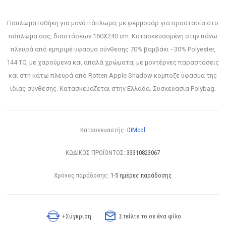
Παπλωματοθήκη για μονό πάπλωμα, με φερμουάρ για προστασία στο
πάπλωμα σας, διαστάσεων 160Χ240 cm. Κατασκευασμένη στην πάνω
πλευρά από εμπριμέ ύφασμα σύνθεσης 70% βαμβάκι - 30% Polyester,
144 TC, με χαρούμενα και απαλά χρώματα, με μοντέρνες παραστάσεις
και στη κάτω πλευρά από Rotten Apple Shadow κομποζέ ύφασμα της
ίδιας σύνθεσης. Κατασκευάζεται στην Ελλάδα. Συσκευασία Polybag.
Κατασκευαστής:
DIMcol
ΚΩΔΙΚΟΣ ΠΡΟΪΟΝΤΟΣ:
33310823067
Χρόνος παράδοσης:
1-5 ημέρες παράδοσης
+Σύγκριση
Στείλτε το σε ένα φίλο