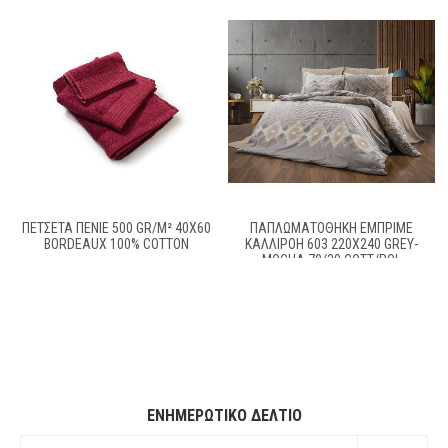
ΠΕΤΣΈΤΑ ΠΕΝΙΈ 500 GR/M² 40X60
ΠΑΠΛΩΜΑΤΟΘΉΚΗ ΕΜΠΡΙΜΈ
BORDEAUX 100% COTTON
ΚΑΛΛΙΡΌΗ 603 220X240 GREY-
MOCHA 70/30 COTT/POL
ΕΝΗΜΕΡΩΤΙΚΌ ΔΕΛΤΊΟ