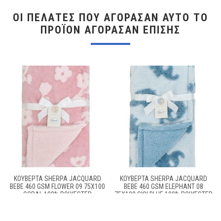
ΟΙ ΠΕΛΆΤΕΣ ΠΟΥ ΑΓΌΡΑΣΑΝ ΑΥΤΌ ΤΟ
ΠΡΟΪΌΝ ΑΓΌΡΑΣΑΝ ΕΠΊΣΗΣ
ΚΟΥΒΈΡΤΑ SHERPA JACQUARD
ΚΟΥΒΈΡΤΑ SHERPA JACQUARD
BEBE 460 GSM FLOWER 09 75X100
BEBE 460 GSM ELEPHANT 08
CORAL 100% POLYESTER
75X100 SKY BLUE 100% POLYESTER