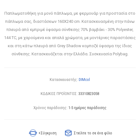
Παπλωματοθήκη για μονό πάπλωμα, με φερμουάρ για προστασία στο
πάπλωμα σας, διαστάσεων 160Χ240 cm. Κατασκευασμένη στην πάνω
πλευρά από εμπριμέ ύφασμα σύνθεσης 70% βαμβάκι - 30% Polyester,
144 TC, με χαρούμενα και απαλά χρώματα, με μοντέρνες παραστάσεις
και στη κάτω πλευρά από Grey Shadow κομποζέ ύφασμα της ίδιας
σύνθεσης. Κατασκευάζεται στην Ελλάδα. Συσκευασία Polybag.
Κατασκευαστής:
DIMcol
ΚΩΔΙΚΟΣ ΠΡΟΪΟΝΤΟΣ:
33310823058
Χρόνος παράδοσης:
1-5 ημέρες παράδοσης
+Σύγκριση
Στείλτε το σε ένα φίλο