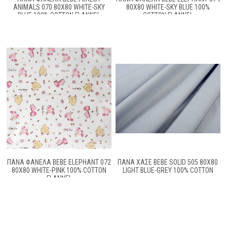
ANIMALS 070 80X80 WHITE-SKY
80X80 WHITE-SKY BLUE 100%
BLUE 100% COTTON FLANNEL
COTTON FLANNEL
ΠΆΝΑ ΦΑΝΈΛΑ BEBE ELEPHANT 072
ΠΆΝΑ ΧΑΣΈ BEBE SOLID 505 80X80
80X80 WHITE-PINK 100% COTTON
LIGHT BLUE-GREY 100% COTTON
FLANNEL