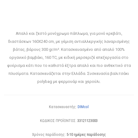
Απαλό και ζεστό μονόχρωμο πάπλωμα, για μονό κρεβάτι,
διαστάσεων 160X240 cm, με γέμιση αντιαλλεργικής λαναρισμένης
βάτας, βάρους 300 gr/m². Κατασκευασμένο από απαλό 100%
οργανικό βαμβάκι, 160 TC, με ειδική μερσεριζέ επεξεργασία στο
φινίρισμα κάτι που το καθιστά έξτρα απαλό και πιο ανθεκτικό στα
πλυσίματα. Κατασκευάζεται στην Ελλάδα. Συσκευασία βαλιτσάκι
polybag με φερμουάρ και χερούλι.
Κατασκευαστής:
DIMcol
ΚΩΔΙΚΟΣ ΠΡΟΪΟΝΤΟΣ:
33121123003
Χρόνος παράδοσης:
5-10 ημέρες παράδοσης