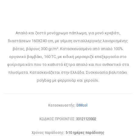
Απαλό και ζεστό μονόχρωμο πάπλωμα, για μονό κρεβάτι,
διαστάσεων 160X240 cm, με γέμιση αντιαλλεργικής λαναρισμένης
βάτας, βάρους 300 gr/m². Κατασκευασμένο από απαλό 100%
οργανικό βαμβάκι, 160 TC, με ειδική μερσεριζέ επεξεργασία στο
φινίρισμα κάτι που το καθιστά έξτρα απαλό και πιο ανθεκτικό στα
πλυσίματα. Κατασκευάζεται στην Ελλάδα. Συσκευασία βαλιτσάκι
polybag με φερμουάρ και χερούλι.
Κατασκευαστής:
DIMcol
ΚΩΔΙΚΟΣ ΠΡΟΪΟΝΤΟΣ:
33121123002
Χρόνος παράδοσης:
5-10 ημέρες παράδοσης