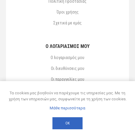
Πολιτική Προστασίας
Όροι χρήσης
Σχετικά με εμάς
Ο ΛΟΓΑΡΙΑΣΜΌΣ ΜΟΥ
Ο λογαριασμός μου
Οι διευθύνσεις μου
Οι παραγγελίες μου
Αγαπημένα
Τα cookies μας βοηθούν να παρέχουμε τις υπηρεσίες μας. Με τη
χρήση των υπηρεσιών μας, συμφωνείτε με τη χρήση των cookies.
Μάθε περισσότερα
Powered by
nopCommerce
© 2026 Δ ΚΥΡΣΑΝΙΔΗΣ ΚΑΙ ΥΙΟΣ ΟΕ
ΟΚ
Developed by
Northcom
-
Live διασύνδεση με Soft1 ERP