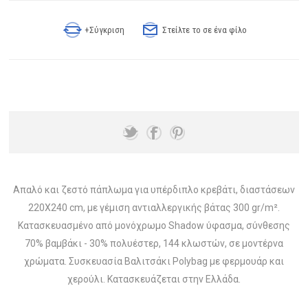
+Σύγκριση
Στείλτε το σε ένα φίλο
Απαλό και ζεστό πάπλωμα για υπέρδιπλο κρεβάτι, διαστάσεων
220X240 cm, με γέμιση αντιαλλεργικής βάτας 300 gr/m².
Κατασκευασμένo από μονόχρωμο Shadow ύφασμα, σύνθεσης
70% βαμβάκι - 30% πολυέστερ, 144 κλωστών, σε μοντέρνα
χρώματα. Συσκευασία Βαλιτσάκι Polybag με φερμουάρ και
χερούλι. Κατασκευάζεται στην Ελλάδα.