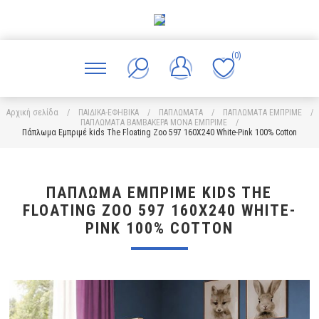
(0)
Αρχική σελίδα
/
ΠΑΙΔΙΚΑ-ΕΦΗΒΙΚΑ
/
ΠΑΠΛΩΜΑΤΑ
/
ΠΑΠΛΩΜΑΤΑ ΕΜΠΡΙΜΕ
/
ΠΑΠΛΩΜΑΤΑ ΒΑΜΒΑΚΕΡΑ ΜΟΝΑ ΕΜΠΡΙΜΕ
/
Πάπλωμα Εμπριμέ kids The Floating Zoo 597 160X240 White-Pink 100% Cotton
ΠΆΠΛΩΜΑ ΕΜΠΡΙΜΈ KIDS THE
FLOATING ZOO 597 160X240 WHITE-
PINK 100% COTTON