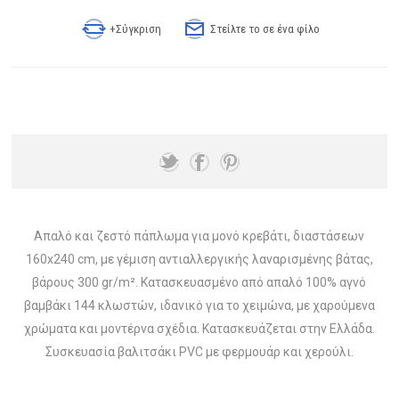
+Σύγκριση
Στείλτε το σε ένα φίλο
Απαλό και ζεστό πάπλωμα για μονό κρεβάτι, διαστάσεων
160x240 cm, με γέμιση αντιαλλεργικής λαναρισμένης βάτας,
βάρους 300 gr/m². Κατασκευασμένο από απαλό 100% αγνό
βαμβάκι 144 κλωστών, ιδανικό για το χειμώνα, με χαρούμενα
χρώματα και μοντέρνα σχέδια. Κατασκευάζεται στην Ελλάδα.
Συσκευασία βαλιτσάκι PVC με φερμουάρ και χερούλι.