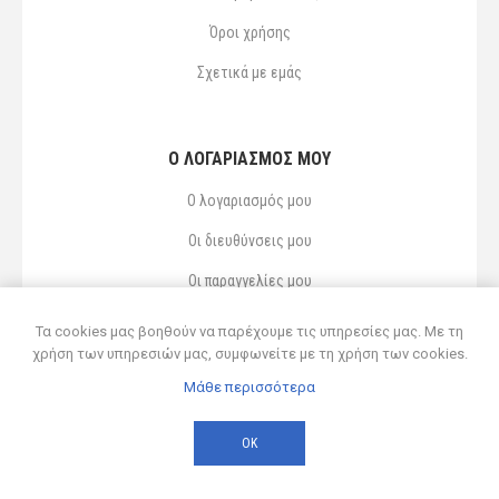
Όροι χρήσης
Σχετικά με εμάς
Ο ΛΟΓΑΡΙΑΣΜΌΣ ΜΟΥ
Ο λογαριασμός μου
Οι διευθύνσεις μου
Οι παραγγελίες μου
Αγαπημένα
Τα cookies μας βοηθούν να παρέχουμε τις υπηρεσίες μας. Με τη
χρήση των υπηρεσιών μας, συμφωνείτε με τη χρήση των cookies.
Μάθε περισσότερα
Powered by
nopCommerce
© 2026 Δ ΚΥΡΣΑΝΙΔΗΣ ΚΑΙ ΥΙΟΣ ΟΕ
ΟΚ
Developed by
Northcom
-
Live διασύνδεση με Soft1 ERP