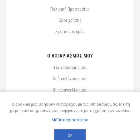
Πολιτική Προστασίας
Όροι χρήσης
Σχετικά με εμάς
Ο ΛΟΓΑΡΙΑΣΜΌΣ ΜΟΥ
Ο λογαριασμός μου
Οι διευθύνσεις μου
Οι παραγγελίες μου
Αγαπημένα
Τα cookies μας βοηθούν να παρέχουμε τις υπηρεσίες μας. Με τη
χρήση των υπηρεσιών μας, συμφωνείτε με τη χρήση των cookies.
Μάθε περισσότερα
Powered by
nopCommerce
© 2026 Δ ΚΥΡΣΑΝΙΔΗΣ ΚΑΙ ΥΙΟΣ ΟΕ
ΟΚ
Developed by
Northcom
-
Live διασύνδεση με Soft1 ERP