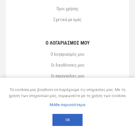
Όροι χρήσης
Σχετικά με εμάς
Ο ΛΟΓΑΡΙΑΣΜΌΣ ΜΟΥ
Ο λογαριασμός μου
Οι διευθύνσεις μου
Οι παραγγελίες μου
Αγαπημένα
Τα cookies μας βοηθούν να παρέχουμε τις υπηρεσίες μας. Με τη
χρήση των υπηρεσιών μας, συμφωνείτε με τη χρήση των cookies.
Μάθε περισσότερα
Powered by
nopCommerce
© 2026 Δ ΚΥΡΣΑΝΙΔΗΣ ΚΑΙ ΥΙΟΣ ΟΕ
ΟΚ
Developed by
Northcom
-
Live διασύνδεση με Soft1 ERP