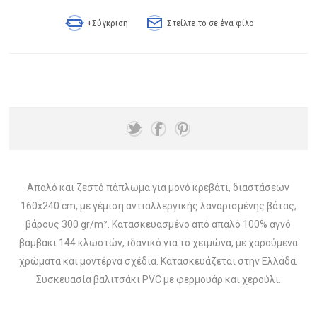
+Σύγκριση
Στείλτε το σε ένα φίλο
Απαλό και ζεστό πάπλωμα για μονό κρεβάτι, διαστάσεων
160x240 cm, με γέμιση αντιαλλεργικής λαναρισμένης βάτας,
βάρους 300 gr/m². Κατασκευασμένο από απαλό 100% αγνό
βαμβάκι 144 κλωστών, ιδανικό για το χειμώνα, με χαρούμενα
χρώματα και μοντέρνα σχέδια. Κατασκευάζεται στην Ελλάδα.
Συσκευασία βαλιτσάκι PVC με φερμουάρ και χερούλι.