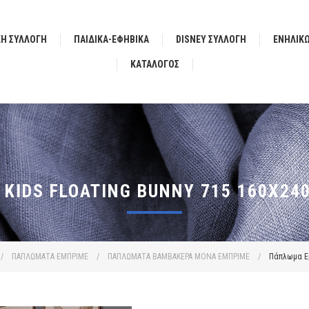
ΚΗ ΣΥΛΛΟΓΗ
ΠΑΙΔΙΚΑ-ΕΦΗΒΙΚΑ
DISNEY ΣΥΛΛΟΓΗ
ΕΝΗΛΙΚ
ΚΑΤΆΛΟΓΟΣ
KIDS FLOATING BUNNY 715 160X240
/
ΠΑΠΛΩΜΑΤΑ ΕΜΠΡΙΜΕ
/
ΠΑΠΛΩΜΑΤΑ ΒΑΜΒΑΚΕΡΑ ΜΟΝΑ ΕΜΠΡΙΜΕ
/
Πάπλωμα Εμ