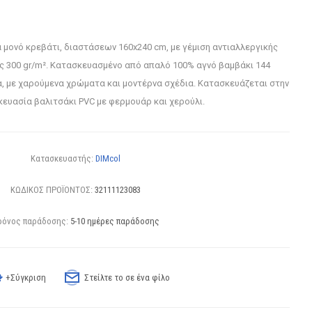
 μονό κρεβάτι, διαστάσεων 160x240 cm, με γέμιση αντιαλλεργικής
ς 300 gr/m². Κατασκευασμένο από απαλό 100% αγνό βαμβάκι 144
α, με χαρούμενα χρώματα και μοντέρνα σχέδια. Κατασκευάζεται στην
κευασία βαλιτσάκι PVC με φερμουάρ και χερούλι.
Κατασκευαστής:
DIMcol
ΚΩΔΙΚΟΣ ΠΡΟΪΟΝΤΟΣ:
32111123083
ρόνος παράδοσης:
5-10 ημέρες παράδοσης
+Σύγκριση
Στείλτε το σε ένα φίλο