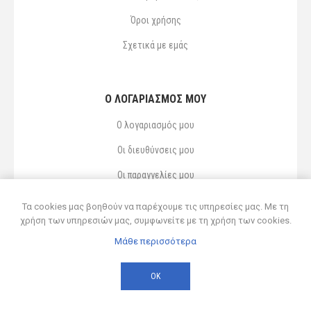
Όροι χρήσης
Σχετικά με εμάς
Ο ΛΟΓΑΡΙΑΣΜΌΣ ΜΟΥ
Ο λογαριασμός μου
Οι διευθύνσεις μου
Οι παραγγελίες μου
Αγαπημένα
Τα cookies μας βοηθούν να παρέχουμε τις υπηρεσίες μας. Με τη
χρήση των υπηρεσιών μας, συμφωνείτε με τη χρήση των cookies.
Μάθε περισσότερα
Powered by
nopCommerce
© 2026 Δ ΚΥΡΣΑΝΙΔΗΣ ΚΑΙ ΥΙΟΣ ΟΕ
ΟΚ
Developed by
Northcom
-
Live διασύνδεση με Soft1 ERP