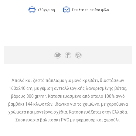
+Σύγκριση
Στείλτε το σε ένα φίλο
Απαλό και ζεστό πάπλωμα για μονό κρεβάτι, διαστάσεων
160x240 cm, με γέμιση αντιαλλεργικής λαναρισμένης βάτας,
βάρους 300 gr/m². Κατασκευασμένο από απαλό 100% αγνό
βαμβάκι 144 κλωστών, ιδανικό για το χειμώνα, με χαρούμενα
χρώματα και μοντέρνα σχέδια. Κατασκευάζεται στην Ελλάδα.
Συσκευασία βαλιτσάκι PVC με φερμουάρ και χερούλι.