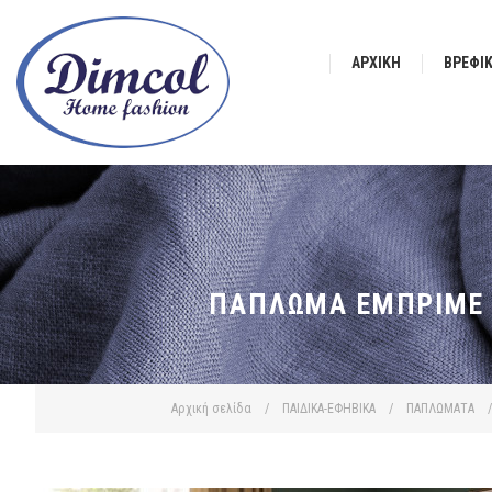
ΑΡΧΙΚΉ
ΒΡΕΦΙ
ΠΆΠΛΩΜΑ ΕΜΠΡΙΜΈ K
Αρχική σελίδα
/
ΠΑΙΔΙΚΑ-ΕΦΗΒΙΚΑ
/
ΠΑΠΛΩΜΑΤΑ
/