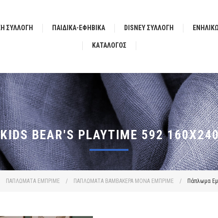
ΚΗ ΣΥΛΛΟΓΗ
ΠΑΙΔΙΚΑ-ΕΦΗΒΙΚΑ
DISNEY ΣΥΛΛΟΓΗ
ΕΝΗΛΙΚ
ΚΑΤΆΛΟΓΟΣ
IDS BEAR'S PLAYTIME 592 160X240
ΠΑΠΛΩΜΑΤΑ ΕΜΠΡΙΜΕ
/
ΠΑΠΛΩΜΑΤΑ ΒΑΜΒΑΚΕΡΑ ΜΟΝΑ ΕΜΠΡΙΜΕ
/
Πάπλωμα Εμπ