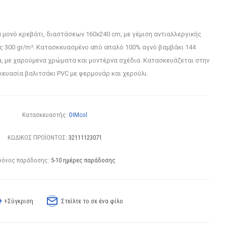
 μονό κρεβάτι, διαστάσεων 160x240 cm, με γέμιση αντιαλλεργικής
ς 300 gr/m². Κατασκευασμένο από απαλό 100% αγνό βαμβάκι 144
α, με χαρούμενα χρώματα και μοντέρνα σχέδια. Κατασκευάζεται στην
κευασία βαλιτσάκι PVC με φερμουάρ και χερούλι.
Κατασκευαστής:
DIMcol
ΚΩΔΙΚΟΣ ΠΡΟΪΟΝΤΟΣ:
32111123071
ρόνος παράδοσης:
5-10 ημέρες παράδοσης
+Σύγκριση
Στείλτε το σε ένα φίλο