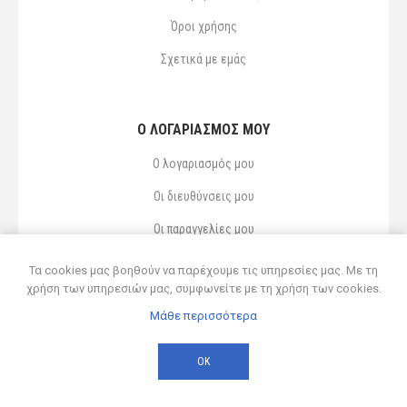
Όροι χρήσης
Σχετικά με εμάς
Ο ΛΟΓΑΡΙΑΣΜΌΣ ΜΟΥ
Ο λογαριασμός μου
Οι διευθύνσεις μου
Οι παραγγελίες μου
Αγαπημένα
Τα cookies μας βοηθούν να παρέχουμε τις υπηρεσίες μας. Με τη
χρήση των υπηρεσιών μας, συμφωνείτε με τη χρήση των cookies.
Μάθε περισσότερα
Powered by
nopCommerce
© 2026 Δ ΚΥΡΣΑΝΙΔΗΣ ΚΑΙ ΥΙΟΣ ΟΕ
ΟΚ
Developed by
Northcom
-
Live διασύνδεση με Soft1 ERP