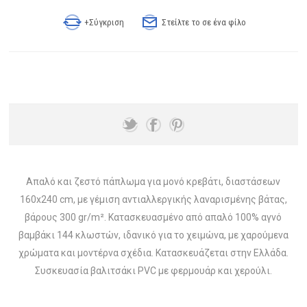
+Σύγκριση
Στείλτε το σε ένα φίλο
Απαλό και ζεστό πάπλωμα για μονό κρεβάτι, διαστάσεων
160x240 cm, με γέμιση αντιαλλεργικής λαναρισμένης βάτας,
βάρους 300 gr/m². Κατασκευασμένο από απαλό 100% αγνό
βαμβάκι 144 κλωστών, ιδανικό για το χειμώνα, με χαρούμενα
χρώματα και μοντέρνα σχέδια. Κατασκευάζεται στην Ελλάδα.
Συσκευασία βαλιτσάκι PVC με φερμουάρ και χερούλι.