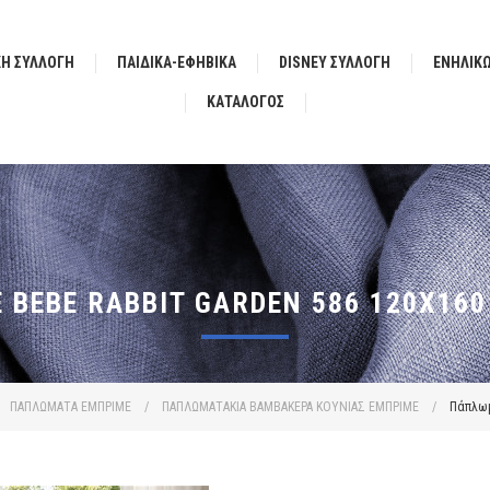
ΚΗ ΣΥΛΛΟΓΗ
ΠΑΙΔΙΚΑ-ΕΦΗΒΙΚΑ
DISNEY ΣΥΛΛΟΓΗ
ΕΝΗΛΙΚ
ΚΑΤΆΛΟΓΟΣ
BEBE RABBIT GARDEN 586 120X160
ΠΑΠΛΩΜΑΤΑ ΕΜΠΡΙΜΕ
/
ΠΑΠΛΩΜΑΤΑΚΙΑ ΒΑΜΒΑΚΕΡΑ ΚΟΥΝΙΑΣ ΕΜΠΡΙΜΕ
/
Πάπλωμ