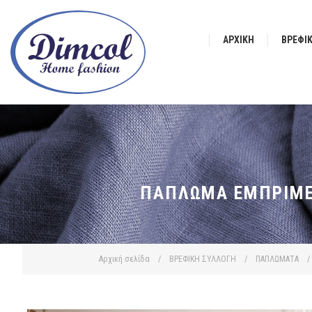
ΑΡΧΙΚΉ
ΒΡΕΦΙ
ΠΆΠΛΩΜΑ ΕΜΠΡΙΜΈ 
Αρχική σελίδα
/
ΒΡΕΦΙΚΗ ΣΥΛΛΟΓΗ
/
ΠΑΠΛΩΜΑΤΑ
/