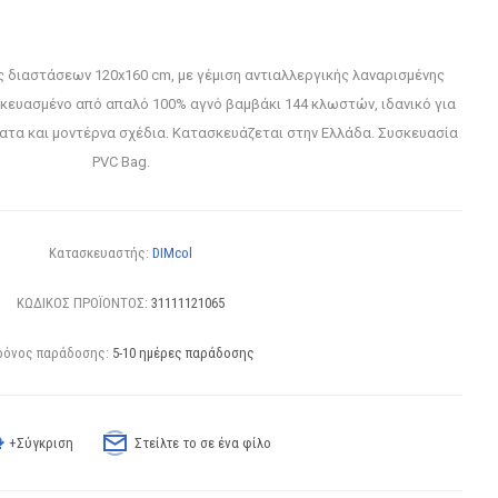
 διαστάσεων 120x160 cm, με γέμιση αντιαλλεργικής λαναρισμένης
κευασμένο από απαλό 100% αγνό βαμβάκι 144 κλωστών, ιδανικό για
ατα και μοντέρνα σχέδια. Κατασκευάζεται στην Ελλάδα. Συσκευασία
PVC Bag.
Κατασκευαστής:
DIMcol
ΚΩΔΙΚΟΣ ΠΡΟΪΟΝΤΟΣ:
31111121065
ρόνος παράδοσης:
5-10 ημέρες παράδοσης
+Σύγκριση
Στείλτε το σε ένα φίλο