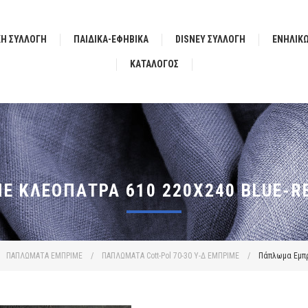
ΚΗ ΣΥΛΛΟΓΗ
ΠΑΙΔΙΚΑ-ΕΦΗΒΙΚΑ
DISNEY ΣΥΛΛΟΓΗ
ΕΝΗΛΙΚ
ΚΑΤΆΛΟΓΟΣ
 ΚΛΕΟΠΆΤΡΑ 610 220X240 BLUE-RE
ΠΑΠΛΩΜΑΤΑ ΕΜΠΡΙΜΕ
/
ΠΑΠΛΩΜΑΤΑ Cott-Pol 70-30 Υ-Δ ΕΜΠΡΙΜΕ
/
Πάπλωμα Εμπρι