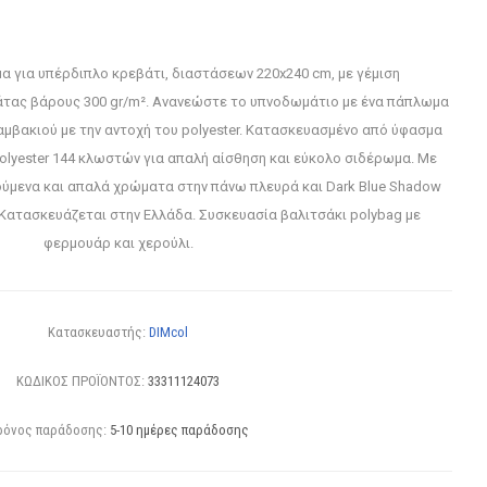
α για υπέρδιπλο κρεβάτι, διαστάσεων 220x240 cm, με γέμιση
άτας βάρους 300 gr/m². Ανανεώστε το υπνοδωμάτιο με ένα πάπλωμα
αμβακιού με την αντοχή του polyester. Κατασκευασμένo από ύφασμα
olyester 144 κλωστών για απαλή αίσθηση και εύκολο σιδέρωμα. Με
ούμενα και απαλά χρώματα στην πάνω πλευρά και Dark Blue Shadow
Κατασκευάζεται στην Ελλάδα. Συσκευασία βαλιτσάκι polybag με
φερμουάρ και χερούλι.
Κατασκευαστής:
DIMcol
ΚΩΔΙΚΟΣ ΠΡΟΪΟΝΤΟΣ:
33311124073
ρόνος παράδοσης:
5-10 ημέρες παράδοσης