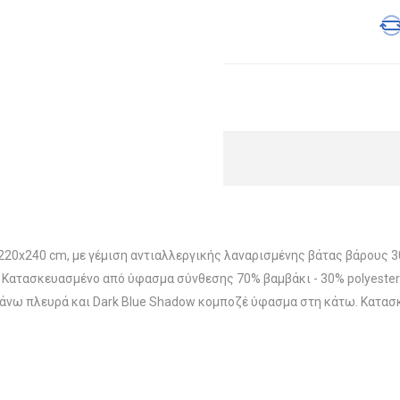
220x240 cm, με γέμιση αντιαλλεργικής λαναρισμένης βάτας βάρους 
er. Κατασκευασμένo από ύφασμα σύνθεσης 70% βαμβάκι - 30% polyest
πάνω πλευρά και Dark Blue Shadow κομποζέ ύφασμα στη κάτω. Κατασκ