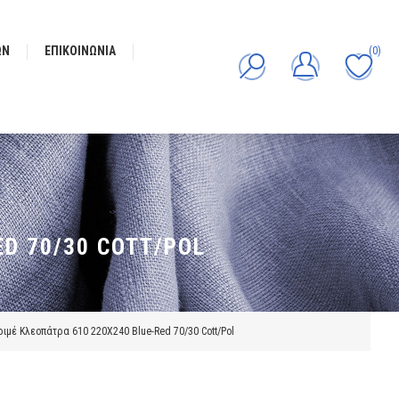
ΩΝ
ΕΠΙΚΟΙΝΩΝΊΑ
(0)
D 70/30 COTT/POL
μέ Κλεοπάτρα 610 220X240 Blue-Red 70/30 Cott/Pol