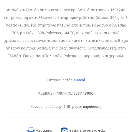
Απαλό και ζεστό πάπλωμα για μονό κρεβάτι, διαστάσεων 160Χ240
cm, με γέμιση αντιαλλεργικής λαναρισμένης βάτας, βάρους 300 gr/m².
Κατασκευασμένo στην πάνω πλευρά από εμπριμέ ύφασμα σύνθεσης
70% βαμβάκι - 30% Polyester, 144 TC, σε χαρούμενα και απαλά
χρώματα, με μοντέρνες παραστάσεις και στη κάτω πλευρά από Beige
Shadow κομποζέ ύφασμα της ίδιας σύνθεσης. Κατασκευάζεται στην
Ελλάδα. Συσκευασία Βαλιτσάκι Polybag με φερμουάρ και χερούλι.
Κατασκευαστής:
DIMcol
ΚΩΔΙΚΟΣ ΠΡΟΪΟΝΤΟΣ:
33311123060
Χρόνος παράδοσης:
5-10 ημέρες παράδοσης
+Σύγκριση
Στείλτε το σε ένα φίλο