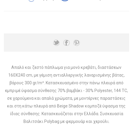
Απαλό και ζεστό πάπλωμα για μονό κρεβάτι, διαστάσεων
160Χ240 cm, με γέμιση αντιαλλεργικής λαναρισμένης βάτας,
βάρους 300 gr/m². Κατασκευασμένo στην πάνω πλευρά από
εμπριμέ ύφασμα σύνθεσης 70% βαμβάκι - 30% Polyester, 144 TC,
σε χαρούμενα και απαλά χρώματα, με μοντέρνες παραστάσεις
και στη κάτω πλευρά από Beige Shadow κομποζέ ύφασμα της
ίδιας σύνθεσης. Κατασκευάζεται στην Ελλάδα. Συσκευασία
Βαλιτσάκι Polybag με φερμουάρ και χερούλι.