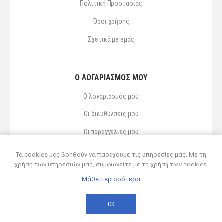
Πολιτική Προστασίας
Όροι χρήσης
Σχετικά με εμάς
Ο ΛΟΓΑΡΙΑΣΜΌΣ ΜΟΥ
Ο λογαριασμός μου
Οι διευθύνσεις μου
Οι παραγγελίες μου
Αγαπημένα
Τα cookies μας βοηθούν να παρέχουμε τις υπηρεσίες μας. Με τη
χρήση των υπηρεσιών μας, συμφωνείτε με τη χρήση των cookies.
Μάθε περισσότερα
Powered by
nopCommerce
© 2026 Δ ΚΥΡΣΑΝΙΔΗΣ ΚΑΙ ΥΙΟΣ ΟΕ
ΟΚ
Developed by
Northcom
-
Live διασύνδεση με Soft1 ERP