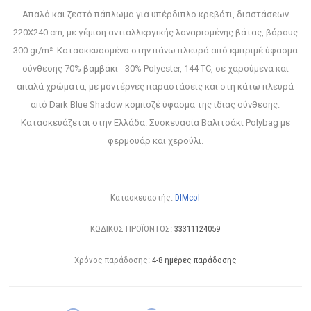
Απαλό και ζεστό πάπλωμα για υπέρδιπλο κρεβάτι, διαστάσεων
220Χ240 cm, με γέμιση αντιαλλεργικής λαναρισμένης βάτας, βάρους
300 gr/m². Κατασκευασμένo στην πάνω πλευρά από εμπριμέ ύφασμα
σύνθεσης 70% βαμβάκι - 30% Polyester, 144 TC, σε χαρούμενα και
απαλά χρώματα, με μοντέρνες παραστάσεις και στη κάτω πλευρά
από Dark Blue Shadow κομποζέ ύφασμα της ίδιας σύνθεσης.
Κατασκευάζεται στην Ελλάδα. Συσκευασία Βαλιτσάκι Polybag με
φερμουάρ και χερούλι.
Κατασκευαστής:
DIMcol
ΚΩΔΙΚΟΣ ΠΡΟΪΟΝΤΟΣ:
33311124059
Χρόνος παράδοσης:
4-8 ημέρες παράδοσης