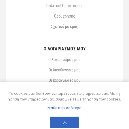
Πολιτική Προστασίας
Όροι χρήσης
Σχετικά με εμάς
Ο ΛΟΓΑΡΙΑΣΜΌΣ ΜΟΥ
Ο λογαριασμός μου
Οι διευθύνσεις μου
Οι παραγγελίες μου
Αγαπημένα
Τα cookies μας βοηθούν να παρέχουμε τις υπηρεσίες μας. Με τη
χρήση των υπηρεσιών μας, συμφωνείτε με τη χρήση των cookies.
Μάθε περισσότερα
Powered by
nopCommerce
© 2026 Δ ΚΥΡΣΑΝΙΔΗΣ ΚΑΙ ΥΙΟΣ ΟΕ
ΟΚ
Developed by
Northcom
-
Live διασύνδεση με Soft1 ERP