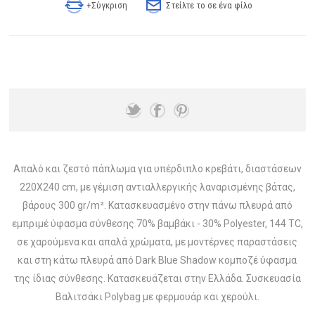
+Σύγκριση
Στείλτε το σε ένα φίλο
Απαλό και ζεστό πάπλωμα για υπέρδιπλο κρεβάτι, διαστάσεων
220Χ240 cm, με γέμιση αντιαλλεργικής λαναρισμένης βάτας,
βάρους 300 gr/m². Κατασκευασμένo στην πάνω πλευρά από
εμπριμέ ύφασμα σύνθεσης 70% βαμβάκι - 30% Polyester, 144 TC,
σε χαρούμενα και απαλά χρώματα, με μοντέρνες παραστάσεις
και στη κάτω πλευρά από Dark Blue Shadow κομποζέ ύφασμα
της ίδιας σύνθεσης. Κατασκευάζεται στην Ελλάδα. Συσκευασία
Βαλιτσάκι Polybag με φερμουάρ και χερούλι.