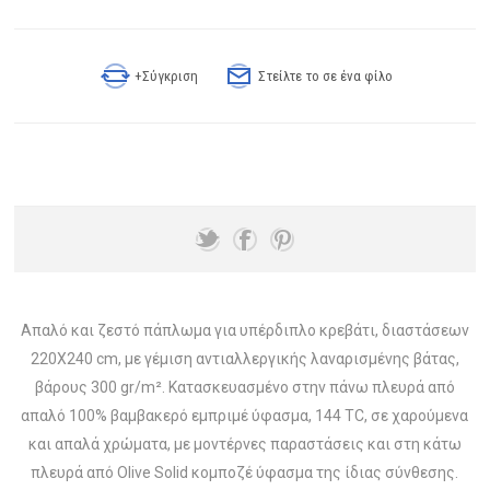
+Σύγκριση
Στείλτε το σε ένα φίλο
Απαλό και ζεστό πάπλωμα για υπέρδιπλο κρεβάτι, διαστάσεων
220Χ240 cm, με γέμιση αντιαλλεργικής λαναρισμένης βάτας,
βάρους 300 gr/m². Κατασκευασμένo στην πάνω πλευρά από
απαλό 100% βαμβακερό εμπριμέ ύφασμα, 144 TC, σε χαρούμενα
και απαλά χρώματα, με μοντέρνες παραστάσεις και στη κάτω
πλευρά από Olive Solid κομποζέ ύφασμα της ίδιας σύνθεσης.