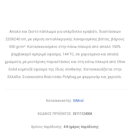
Απαλό και ζεστό πάπλωμα για υπέρδιπλο κρεβάτι, διαστάσεων
220Χ240 cm, με γέμιση αντιαλλεργικής λαναρισμένης βάτας, βάρους
300 gr/m². Κατασκευασμένo στην πάνω πλευρά από απαλό 100%
βαμβακερό εμπριμέ ύφασμα, 144 TC, σε χαρούμενα και απαλά
χρώματα, με μοντέρνες παραστάσεις και στη κάτω πλευρά από Olive
Solid κομποζέ ύφασμα της ίδιας σύνθεσης. Κατασκευάζεται στην
Ελλάδα. Συσκευασία Βαλιτσάκι Polybag με φερμουάρ και χερούλι.
Κατασκευαστής:
DIMcol
ΚΩΔΙΚΟΣ ΠΡΟΪΟΝΤΟΣ:
33111124004
Χρόνος παράδοσης:
4-8 ημέρες παράδοσης